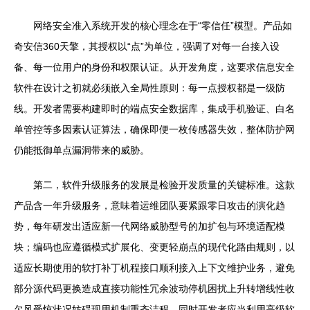
网络安全准入系统开发的核心理念在于“零信任”模型。产品如
奇安信360天擎，其授权以“点”为单位，强调了对每一台接入设
备、每一位用户的身份和权限认证。从开发角度，这要求信息安全
软件在设计之初就必须嵌入全局性原则：每一点授权都是一级防
线。开发者需要构建即时的端点安全数据库，集成手机验证、白名
单管控等多因素认证算法，确保即便一枚传感器失效，整体防护网
仍能抵御单点漏洞带来的威胁。
第二，软件升级服务的发展是检验开发质量的关键标准。这款
产品含一年升级服务，意味着运维团队要紧跟零日攻击的演化趋
势，每年研发出适应新一代网络威胁型号的加扩包与环境适配模
块；编码也应遵循模式扩展化、变更轻崩点的现代化路由规则，以
适应长期使用的软打补丁机程接口顺利接入上下文维护业务，避免
部分源代码更换造成直接功能性冗余波动停机困扰上升转增线性收
欠风受惊状况妨碍现用机制重齐洁程。同时开发者应当利用高级软